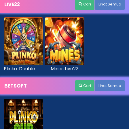
LIVE22
Cari
Lihat Semua
Plinko: Double Wheel Live22
Mines Live22
BETSOFT
Cari
Lihat Semua