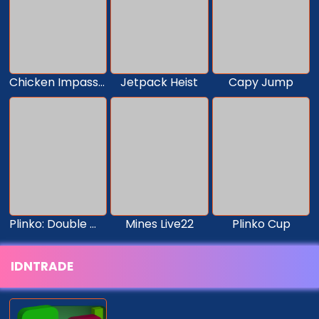
Chicken Impassable
Jetpack Heist
Capy Jump
Plinko: Double Wheel Live22
Mines Live22
Plinko Cup
IDNTRADE