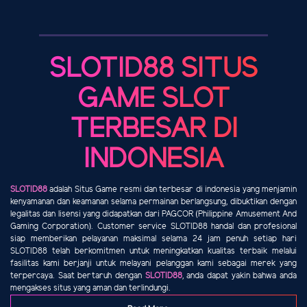
SLOTID88 SITUS
GAME SLOT
TERBESAR DI
INDONESIA
SLOTID88
adalah Situs Game resmi dan terbesar di indonesia yang menjamin
kenyamanan dan keamanan selama permainan berlangsung, dibuktikan dengan
legalitas dan lisensi yang didapatkan dari PAGCOR (Philippine Amusement And
Gaming Corporation). Customer service SLOTID88 handal dan profesional
siap memberikan pelayanan maksimal selama 24 jam penuh setiap hari
SLOTID88 telah berkomitmen untuk meningkatkan kualitas terbaik melalui
fasilitas kami berjanji untuk melayani pelanggan kami sebagai merek yang
terpercaya. Saat bertaruh dengan
SLOTID88
, anda dapat yakin bahwa anda
mengakses situs yang aman dan terlindungi.