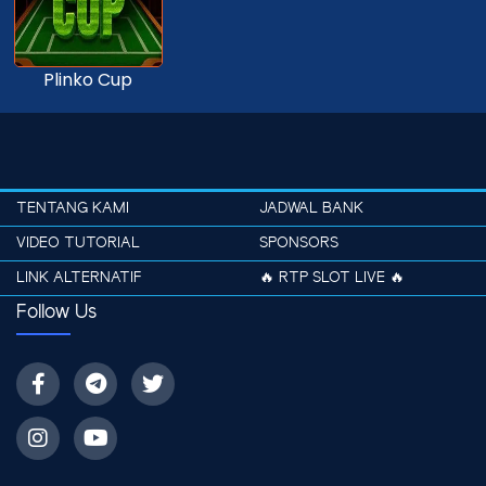
Plinko Cup
TENTANG KAMI
JADWAL BANK
VIDEO TUTORIAL
SPONSORS
LINK ALTERNATIF
🔥 RTP SLOT LIVE 🔥
Follow Us