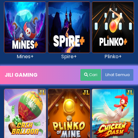
Mines+
Spire+
Plinko+
JILI GAMING
Cari
Lihat Semua