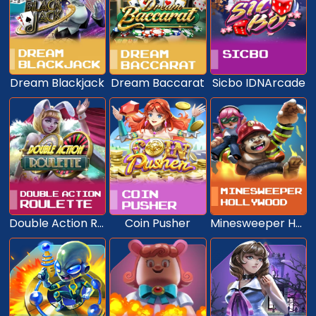
Dream Blackjack
Dream Baccarat
Sicbo IDNArcade
Double Action Roulette
Coin Pusher
Minesweeper Hollywood