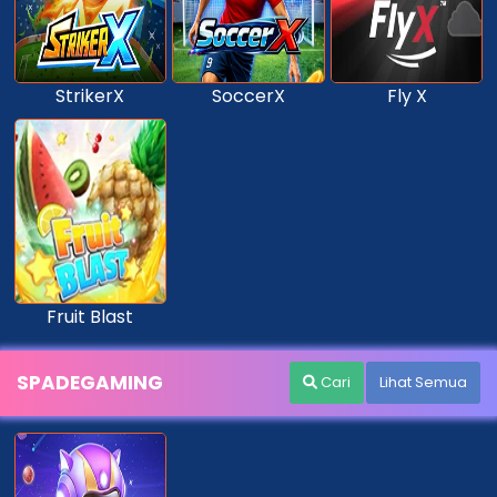
StrikerX
SoccerX
Fly X
Fruit Blast
SPADEGAMING
Cari
Lihat Semua