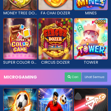
MONEY TREE DOZER
FA CHAI DOZER
MINES
SUPER COLOR GAME
CIRCUS DOZER
TOWER
MICROGAMING
Cari
Lihat Semua